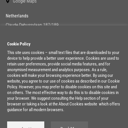
Google Maps
Netherlands
Claude Debussylaan 187/189
1082 MC Amsterdam
Google Maps
Cookie Policy
This site uses cookies – small text files that are downloaded to your
device to help provide a better user experience. Cookies are used to
Lage Mosten 37/47
retain user preferences, provide social media features, and for
4822 NK Breda
anonymised measurement and analytics purposes. As a rule,
cookies will make your browsing experience better. By using our
Google Maps
website, you agree to our use of cookies as described in our Cookie
Policy. However, you may prefer to disable cookies on this site and
on others. The most effective way to do this is to disable cookies in
your browser. We suggest consulting the Help section of your
browser or taking a look at the About Cookies website which offers
guidance for all modern browsers.
©2026 Boxx. All rights reserved.
Cookie Policy
|
Privacy Policy