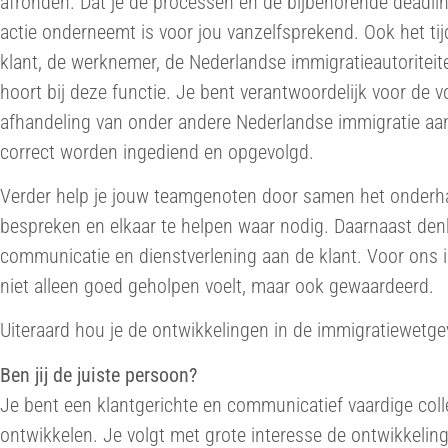
afronden. Dat je de processen en de bijbehorende deadlin
actie onderneemt is voor jou vanzelfsprekend. Ook het tij
klant, de werknemer, de Nederlandse immigratieautoriteit
hoort bij deze functie. Je bent verantwoordelijk voor de v
afhandeling van onder andere Nederlandse immigratie aan
correct worden ingediend en opgevolgd.
Verder help je jouw teamgenoten door samen het onderh
bespreken en elkaar te helpen waar nodig. Daarnaast denk
communicatie en dienstverlening aan de klant. Voor ons is
niet alleen goed geholpen voelt, maar ook gewaardeerd.
Uiteraard hou je de ontwikkelingen in de immigratiewetgev
Ben jij de juiste persoon?
Je bent een klantgerichte en communicatief vaardige colle
ontwikkelen. Je volgt met grote interesse de ontwikkeli