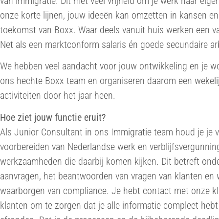
van immigratie. Dit met veel vrijheid om je werk naar eigen
onze korte lijnen, jouw ideeën kan omzetten in kansen en
toekomst van Boxx. Waar deels vanuit huis werken een va
Net als een marktconform salaris én goede secundaire a
We hebben veel aandacht voor jouw ontwikkeling en je wor
ons hechte Boxx team en organiseren daarom een wekelijk
activiteiten door het jaar heen.
Hoe ziet jouw functie eruit?
Als Junior Consultant in ons Immigratie team houd je je 
voorbereiden van Nederlandse werk en verblijfsvergunnin
werkzaamheden die daarbij komen kijken. Dit betreft ond
aanvragen, het beantwoorden van vragen van klanten en 
waarborgen van compliance. Je hebt contact met onze k
klanten om te zorgen dat je alle informatie compleet heb