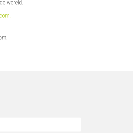
 de wereld.
.com.
com
.