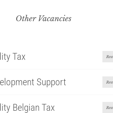
Other Vacancies
ity Tax
Rea
elopment Support
Rea
ity Belgian Tax
Rea